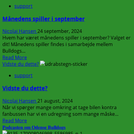
support
Månedens spiller i september
Nicolaj Hansen
24 september, 2024
Hvem har været månedens spiller i september? Valget er
dit! Månedens spiller findes i samarbejde mellem
Bulldogs...
Read
Read More
more
Vidste du dette?
about
support
Månedens
spiller
Vidste du dette?
i
september
Nicolaj Hansen
21 august, 2024
Når vi spørger mange omkring at tage bilen kontra
fanbussen har vi en udregning som mange måske...
Read
Read More
more
𝐏𝐨𝐝𝐜𝐚𝐬𝐭𝐞𝐧 𝐨𝐦 𝐎𝐝𝐞𝐧𝐬𝐞 𝐁𝐮𝐥𝐥𝐝𝐨𝐠𝐬
about