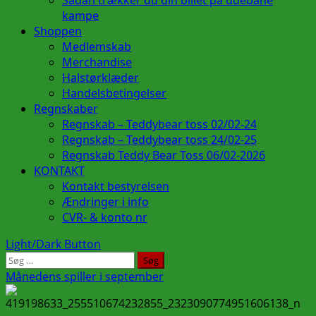
kampe
Shoppen
Medlemskab
Merchandise
Halstørklæder
Handelsbetingelser
Regnskaber
Regnskab – Teddybear toss 02/02-24
Regnskab – Teddybear toss 24/02-25
Regnskab Teddy Bear Toss 06/02-2026
KONTAKT
Kontakt bestyrelsen
Ændringer i info
CVR- & konto nr
Light/Dark Button
Søg
efter:
Månedens spiller i september