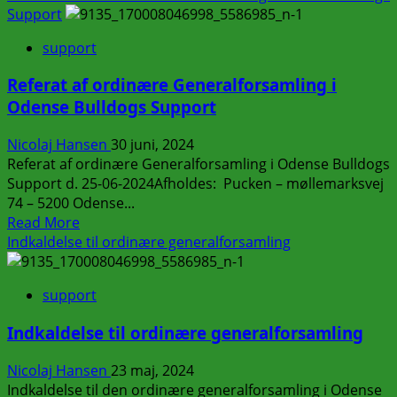
about
Support
Skal
support
du
være
Referat af ordinære Generalforsamling i
en
Odense Bulldogs Support
del
af
Nicolaj Hansen
30 juni, 2024
sammenholdet?
Referat af ordinære Generalforsamling i Odense Bulldogs
Support d. 25-06-2024Afholdes: Pucken – møllemarksvej
74 – 5200 Odense...
Read
Read More
more
Indkaldelse til ordinære generalforsamling
about
Referat
support
af
ordinære
Indkaldelse til ordinære generalforsamling
Generalforsamling
i
Nicolaj Hansen
23 maj, 2024
Odense
Indkaldelse til den ordinære generalforsamling i Odense