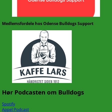
Medlemsfordele hos Odense Bulldogs Support
Hør Podcasten om Bulldogs
Spotify
Appel Podcast