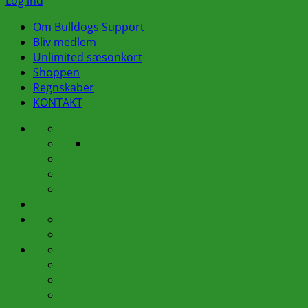
Log ind
Om Bulldogs Support
Bliv medlem
Unlimited sæsonkort
Shoppen
Regnskaber
KONTAKT
Om
Bestyrelsen
Bulldogs
Busture
Praktiske
Support
Klubhuset
oplysninger
Rygepolitik
vedr.
Vedtægter
busture
Bliv
medlem
Unlimited
Udlån
sæsonkort
af
Sådan
Shoppen
sæsonkort
trækker
Medlemskab
du
Merchandise
din
Halstørklæder
billet
Handelsbetingelser