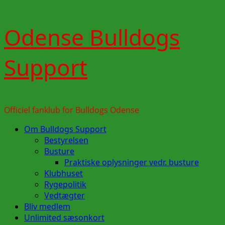
Skip
Odense Bulldogs
to
content
Support
Officiel fanklub for Bulldogs Odense
Primary
Om Bulldogs Support
Menu
Bestyrelsen
Busture
Praktiske oplysninger vedr. busture
Klubhuset
Rygepolitik
Vedtægter
Bliv medlem
Unlimited sæsonkort