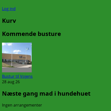
Log ind
Kurv
Kommende busture
Bustur til Vojens
28 aug 26
Næste gang mad i hundehuet
Ingen arrangementer