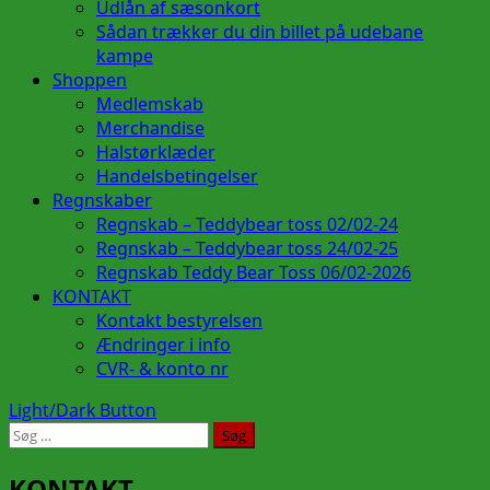
Udlån af sæsonkort
Sådan trækker du din billet på udebane
kampe
Shoppen
Medlemskab
Merchandise
Halstørklæder
Handelsbetingelser
Regnskaber
Regnskab – Teddybear toss 02/02-24
Regnskab – Teddybear toss 24/02-25
Regnskab Teddy Bear Toss 06/02-2026
KONTAKT
Kontakt bestyrelsen
Ændringer i info
CVR- & konto nr
Light/Dark Button
Søg
efter:
KONTAKT