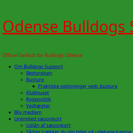
Skip
Odense Bulldogs 
to
content
Officiel fanklub for Bulldogs Odense
Primary
Om Bulldogs Support
Menu
Bestyrelsen
Busture
Praktiske oplysninger vedr. busture
Klubhuset
Rygepolitik
Vedtægter
Bliv medlem
Unlimited sæsonkort
Udlån af sæsonkort
Sådan trækker du din billet på udebane kampe