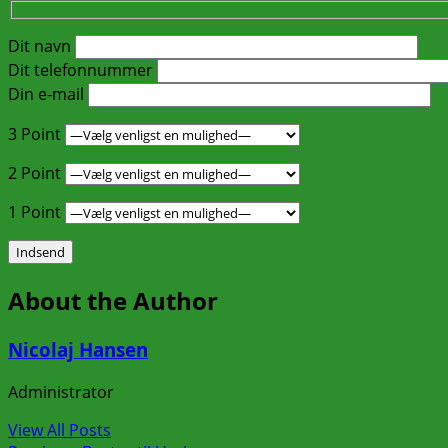
Dit navn
Dit telefonnummer
Din e-mail
3 Point
2 Point
1 Point
About the Author
Nicolaj Hansen
Administrator
View All Posts