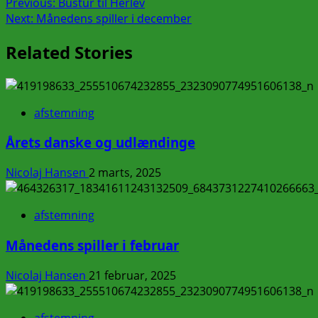
Post
Previous:
Bustur til Herlev
Next:
Månedens spiller i december
navigation
Related Stories
afstemning
Årets danske og udlændinge
Nicolaj Hansen
2 marts, 2025
afstemning
Månedens spiller i februar
Nicolaj Hansen
21 februar, 2025
afstemning