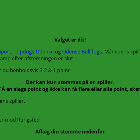
Valget er dit!
pport
,
Topdogs Odense
og
Odense Bulldogs
. Månedens spil
kamp efter afstemningen er slut
r du henholdsvis 3-2 & 1 point
Der kan kun stemmes på en spiller.
Å en slags point og ikke kan få flere eller alle point, ske
ns spiller.
ber mod Rungsted
Aflæg din stemme nedenfor