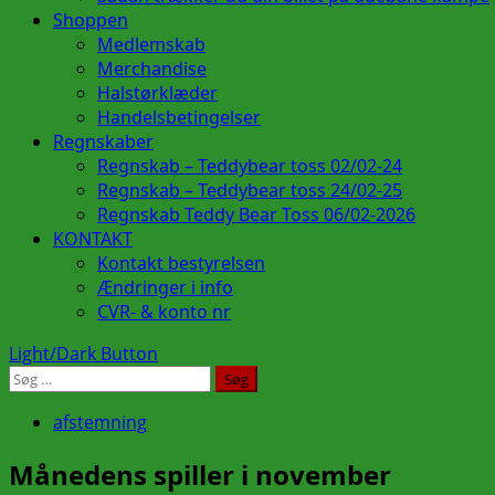
Shoppen
Medlemskab
Merchandise
Halstørklæder
Handelsbetingelser
Regnskaber
Regnskab – Teddybear toss 02/02-24
Regnskab – Teddybear toss 24/02-25
Regnskab Teddy Bear Toss 06/02-2026
KONTAKT
Kontakt bestyrelsen
Ændringer i info
CVR- & konto nr
Light/Dark Button
Søg
efter:
afstemning
Månedens spiller i november