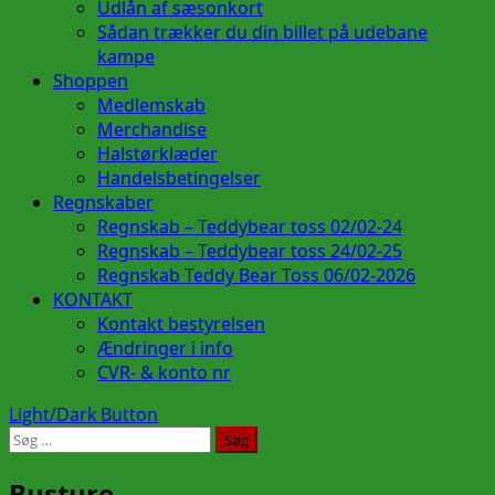
Udlån af sæsonkort
Sådan trækker du din billet på udebane
kampe
Shoppen
Medlemskab
Merchandise
Halstørklæder
Handelsbetingelser
Regnskaber
Regnskab – Teddybear toss 02/02-24
Regnskab – Teddybear toss 24/02-25
Regnskab Teddy Bear Toss 06/02-2026
KONTAKT
Kontakt bestyrelsen
Ændringer i info
CVR- & konto nr
Light/Dark Button
Søg
efter:
Busture