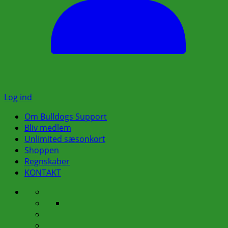
Log ind
Om Bulldogs Support
Bliv medlem
Unlimited sæsonkort
Shoppen
Regnskaber
KONTAKT
Om
Bestyrelsen
Bulldogs
Busture
Praktiske
Support
Klubhuset
oplysninger
Rygepolitik
vedr.