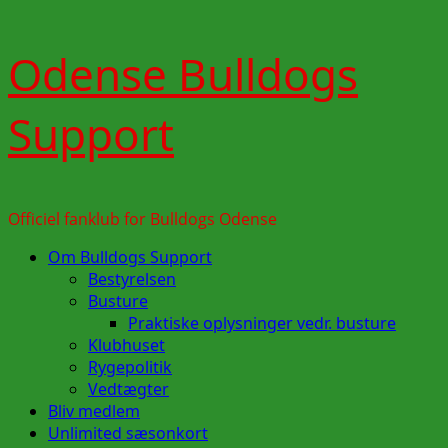
Skip
Odense Bulldogs
to
content
Support
Officiel fanklub for Bulldogs Odense
Primary
Om Bulldogs Support
Menu
Bestyrelsen
Busture
Praktiske oplysninger vedr. busture
Klubhuset
Rygepolitik
Vedtægter
Bliv medlem
Unlimited sæsonkort