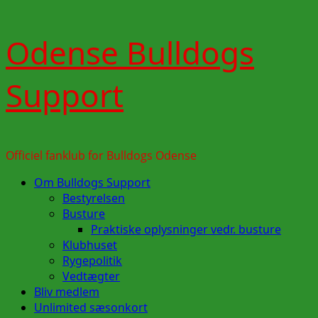
Skip
Odense Bulldogs
to
content
Support
Officiel fanklub for Bulldogs Odense
Primary
Om Bulldogs Support
Menu
Bestyrelsen
Busture
Praktiske oplysninger vedr. busture
Klubhuset
Rygepolitik
Vedtægter
Bliv medlem
Unlimited sæsonkort