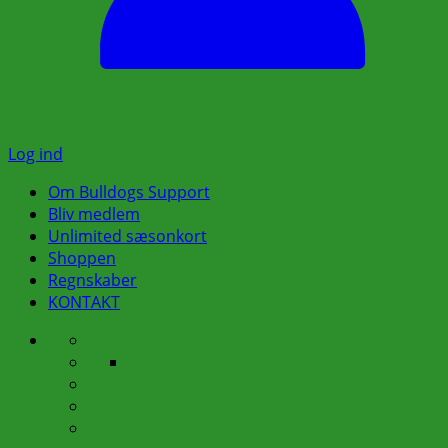
Log ind
Om Bulldogs Support
Bliv medlem
Unlimited sæsonkort
Shoppen
Regnskaber
KONTAKT
Om
Bestyrelsen
Bulldogs
Busture
Praktiske
Support
Klubhuset
oplysninger
Rygepolitik
vedr.
Vedtægter
busture