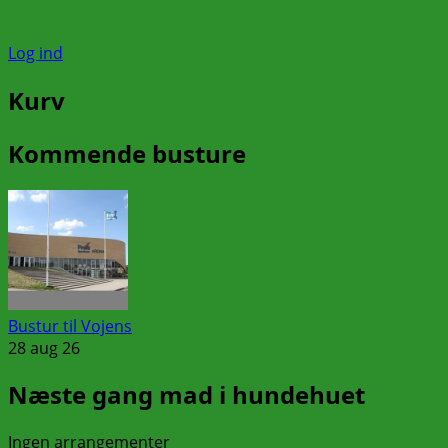
Log ind
Kurv
Kommende busture
Bustur til Vojens
28 aug 26
Næste gang mad i hundehuet
Ingen arrangementer