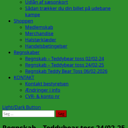
Udlån af sæsonkort
Sådan trækker du din billet på udebane
kampe
Shoppen
Medlemskab
Merchandise
Halstørklæder
Handelsbetingelser
Regnskaber
Regnskab – Teddybear toss 02/02-24
Regnskab – Teddybear toss 24/02-25
Regnskab Teddy Bear Toss 06/02-2026
KONTAKT
Kontakt bestyrelsen
Ændringer i info
CVR- & konto nr
Light/Dark Button
Søg
efter:
Regnskab – Teddybear toss 24/02-25