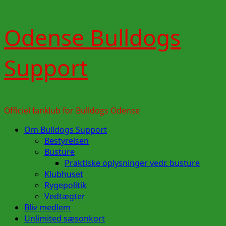
Skip
Odense Bulldogs
to
content
Support
Officiel fanklub for Bulldogs Odense
Primary
Om Bulldogs Support
Menu
Bestyrelsen
Busture
Praktiske oplysninger vedr. busture
Klubhuset
Rygepolitik
Vedtægter
Bliv medlem
Unlimited sæsonkort