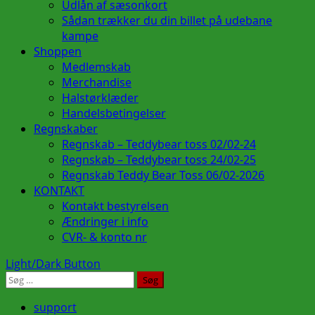
Udlån af sæsonkort
Sådan trækker du din billet på udebane
kampe
Shoppen
Medlemskab
Merchandise
Halstørklæder
Handelsbetingelser
Regnskaber
Regnskab – Teddybear toss 02/02-24
Regnskab – Teddybear toss 24/02-25
Regnskab Teddy Bear Toss 06/02-2026
KONTAKT
Kontakt bestyrelsen
Ændringer i info
CVR- & konto nr
Light/Dark Button
Søg
efter:
support