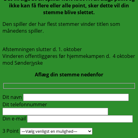
ikke kan få flere eller alle point, sker dette vil din
stemme blive slettet.
Den spiller der har flest stemmer vinder titlen som
månedens spiller.
Afstemningen slutter d. 1. oktober
Vinderen offentliggøres før hjemmekampen d. 4 oktober
mod Sønderjyske
Aflæg din stemme nedenfor
Dit navn
Dit telefonnummer
Din e-mail
3 Point