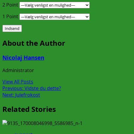
2 Point
1 Point
About the Author
Nicolaj Hansen
Administrator
View All Posts
Post
Previous:
Vidste du dette?
Next:
Julefrokost
navigation
Related Stories