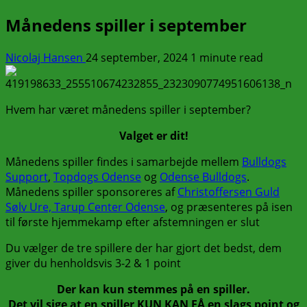
Månedens spiller i september
Nicolaj Hansen
24 september, 2024
1 minute read
Hvem har været månedens spiller i september?
Valget er dit!
Månedens spiller findes i samarbejde mellem
Bulldogs
Support
,
Topdogs Odense
og
Odense Bulldogs
.
Månedens spiller sponsoreres af
Christoffersen Guld
Sølv Ure, Tarup Center Odense
, og præsenteres på isen
til første hjemmekamp efter afstemningen er slut
Du vælger de tre spillere der har gjort det bedst, dem
giver du henholdsvis 3-2 & 1 point
Der kan kun stemmes på en spiller.
Det vil sige at en spiller KUN KAN FÅ en slags point og