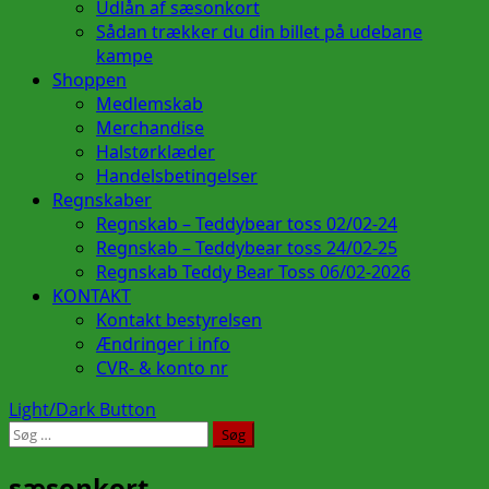
Udlån af sæsonkort
Sådan trækker du din billet på udebane
kampe
Shoppen
Medlemskab
Merchandise
Halstørklæder
Handelsbetingelser
Regnskaber
Regnskab – Teddybear toss 02/02-24
Regnskab – Teddybear toss 24/02-25
Regnskab Teddy Bear Toss 06/02-2026
KONTAKT
Kontakt bestyrelsen
Ændringer i info
CVR- & konto nr
Light/Dark Button
Søg
efter:
sæsonkort