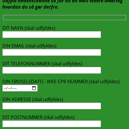
Udf
yld nedenstående så får du en mail videre omkring
hvordan du så gør derfra.
DIT NAVN (skal udfyldes)
DIN EMAIL (skal udfyldes)
DIT TELEFONNUMMER (skal udfyldes)
DIN FØDSELSDATO - IKKE CPR NUMMER (skal udfyldes)
DIN ADRESSE (skal udfyldes)
DIT POSTNUMMER (skal udfyldes)