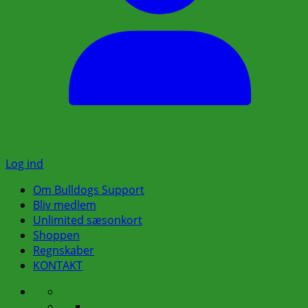
Log ind
Om Bulldogs Support
Bliv medlem
Unlimited sæsonkort
Shoppen
Regnskaber
KONTAKT
Om
Bestyrelsen
Bulldogs
Busture
Praktiske