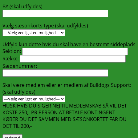
BY (skal udfyldes)
Vælg sæsonkorts type (skal udfyldes)
Udfyld kun dette hvis du skal have en bestemt siddeplads
Sektion:
Række:
Sædenummer:
Skal være medlem eller er medlem af Bulldogs Support:
(skal udfyldes)
HUSK HVIS DU SIGER NEJ TIL MEDLEMSKAB SÅ VIL DET
KOSTE 250,- PR PERSON AT BETALE KONTINGENT
KØBER DU DET SAMMEN MED SÆSONKORTET FÅR DU
DET TIL 200,-