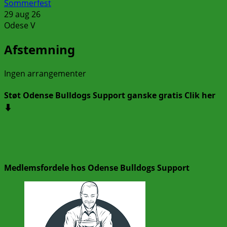
Sommerfest
29 aug 26
Odese V
Afstemning
Ingen arrangementer
Støt Odense Bulldogs Support ganske gratis Clik her
⬇️
Medlemsfordele hos Odense Bulldogs Support