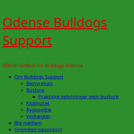
Skip
Odense Bulldogs
to
content
Support
Officiel fanklub for Bulldogs Odense
Primary
Om Bulldogs Support
Menu
Bestyrelsen
Busture
Praktiske oplysninger vedr. busture
Klubhuset
Rygepolitik
Vedtægter
Bliv medlem
Unlimited sæsonkort