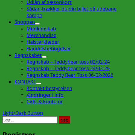
Udlån af sæsonkort
Sådan trækker du din billet på udebane
kampe
Shoppen
Medlemskab
Merchandise
Halstørklæder
Handelsbetingelser
Regnskaber
Regnskab – Teddybear toss 02/02-24
Regnskab – Teddybear toss 24/02-25
Regnskab Teddy Bear Toss 06/02-2026
KONTAKT
Kontakt bestyrelsen
Ændringer i info
CVR- & konto nr
Light/Dark Button
Søg
efter:
Registrer