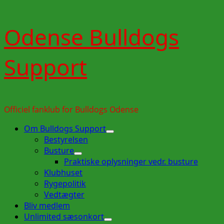
Skip
Odense Bulldogs
to
content
Support
Officiel fanklub for Bulldogs Odense
Primary
Om Bulldogs Support
Menu
Bestyrelsen
Busture
Praktiske oplysninger vedr. busture
Klubhuset
Rygepolitik
Vedtægter
Bliv medlem
Unlimited sæsonkort