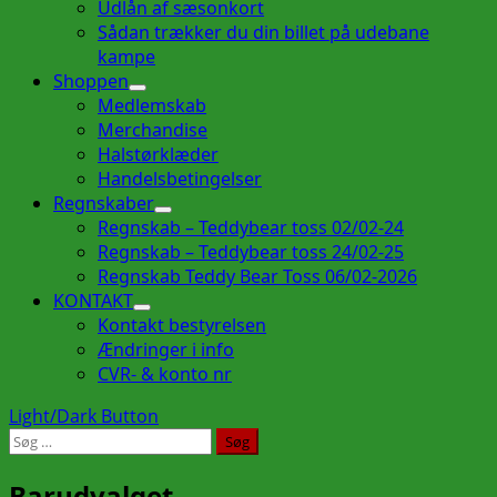
Udlån af sæsonkort
Sådan trækker du din billet på udebane
kampe
Shoppen
Medlemskab
Merchandise
Halstørklæder
Handelsbetingelser
Regnskaber
Regnskab – Teddybear toss 02/02-24
Regnskab – Teddybear toss 24/02-25
Regnskab Teddy Bear Toss 06/02-2026
KONTAKT
Kontakt bestyrelsen
Ændringer i info
CVR- & konto nr
Light/Dark Button
Søg
efter:
Barudvalget