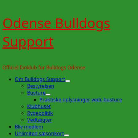
Skip
Odense Bulldogs
to
content
Support
Officiel fanklub for Bulldogs Odense
Primary
Om Bulldogs Support
Menu
Bestyrelsen
Busture
Praktiske oplysninger vedr. busture
Klubhuset
Rygepolitik
Vedtægter
Bliv medlem
Unlimited sæsonkort