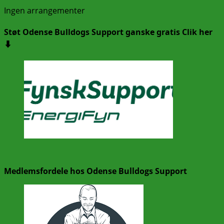
Ingen arrangementer
Støt Odense Bulldogs Support ganske gratis Clik her
⬇️
Medlemsfordele hos Odense Bulldogs Support