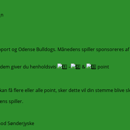
port og Odense Bulldogs. Månedens spiller sponsoreres af @
t, dem giver du henholdsvis
–
&
point
an få flere eller alle point, sker dette vil din stemme blive sl
ns spiller.
mod Sønderjyske