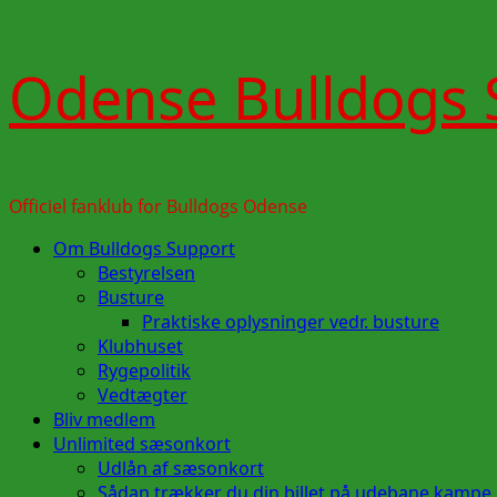
Skip
Odense Bulldogs 
to
content
Officiel fanklub for Bulldogs Odense
Primary
Om Bulldogs Support
Menu
Bestyrelsen
Busture
Praktiske oplysninger vedr. busture
Klubhuset
Rygepolitik
Vedtægter
Bliv medlem
Unlimited sæsonkort
Udlån af sæsonkort
Sådan trækker du din billet på udebane kampe