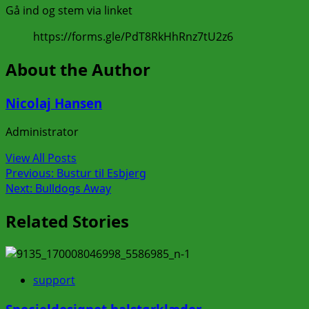
Gå ind og stem via linket
https://forms.gle/PdT8RkHhRnz7tU2z6
About the Author
Nicolaj Hansen
Administrator
View All Posts
Post
Previous:
Bustur til Esbjerg
Next:
Bulldogs Away
navigation
Related Stories
support