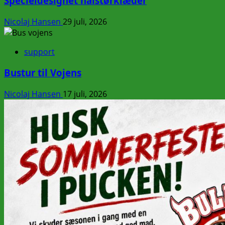
Specieldesignet halstørklæder
Nicolaj Hansen
29 juli, 2026
support
Bustur til Vojens
Nicolaj Hansen
17 juli, 2026