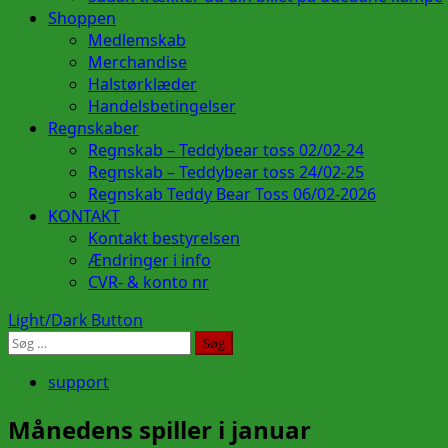
Shoppen
Medlemskab
Merchandise
Halstørklæder
Handelsbetingelser
Regnskaber
Regnskab – Teddybear toss 02/02-24
Regnskab – Teddybear toss 24/02-25
Regnskab Teddy Bear Toss 06/02-2026
KONTAKT
Kontakt bestyrelsen
Ændringer i info
CVR- & konto nr
Light/Dark Button
Søg
efter:
support
Månedens spiller i januar