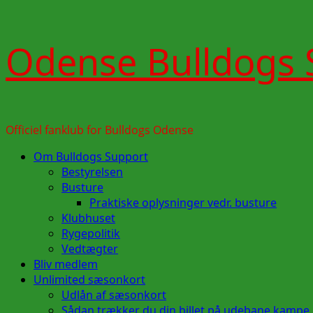
Skip
Odense Bulldogs 
to
content
Officiel fanklub for Bulldogs Odense
Primary
Om Bulldogs Support
Menu
Bestyrelsen
Busture
Praktiske oplysninger vedr. busture
Klubhuset
Rygepolitik
Vedtægter
Bliv medlem
Unlimited sæsonkort
Udlån af sæsonkort
Sådan trækker du din billet på udebane kampe