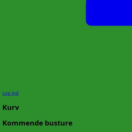
Log ind
Kurv
Kommende busture