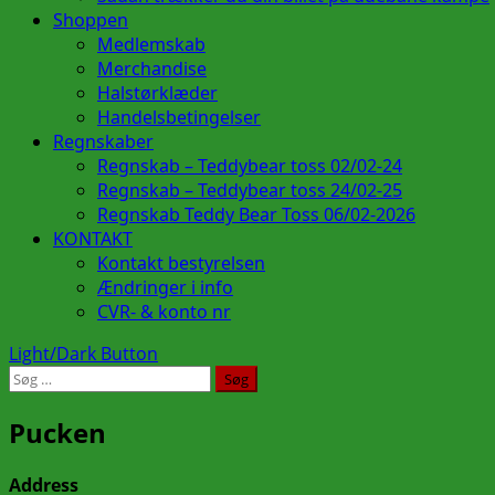
Shoppen
Medlemskab
Merchandise
Halstørklæder
Handelsbetingelser
Regnskaber
Regnskab – Teddybear toss 02/02-24
Regnskab – Teddybear toss 24/02-25
Regnskab Teddy Bear Toss 06/02-2026
KONTAKT
Kontakt bestyrelsen
Ændringer i info
CVR- & konto nr
Light/Dark Button
Søg
efter:
Pucken
Address