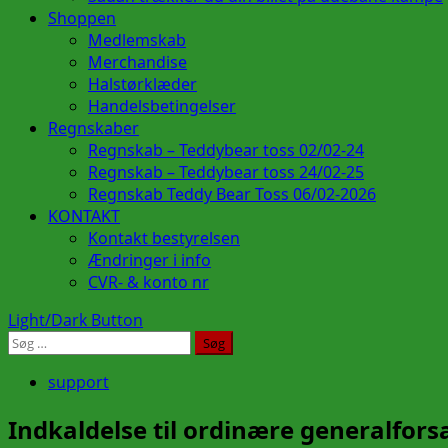
Shoppen
Medlemskab
Merchandise
Halstørklæder
Handelsbetingelser
Regnskaber
Regnskab – Teddybear toss 02/02-24
Regnskab – Teddybear toss 24/02-25
Regnskab Teddy Bear Toss 06/02-2026
KONTAKT
Kontakt bestyrelsen
Ændringer i info
CVR- & konto nr
Light/Dark Button
Søg
efter:
support
Indkaldelse til ordinære generalfor