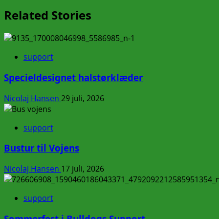
Related Stories
support
Specieldesignet halstørklæder
Nicolaj Hansen
29 juli, 2026
support
Bustur til Vojens
Nicolaj Hansen
17 juli, 2026
support
Sommerfest i Bulldogs Support