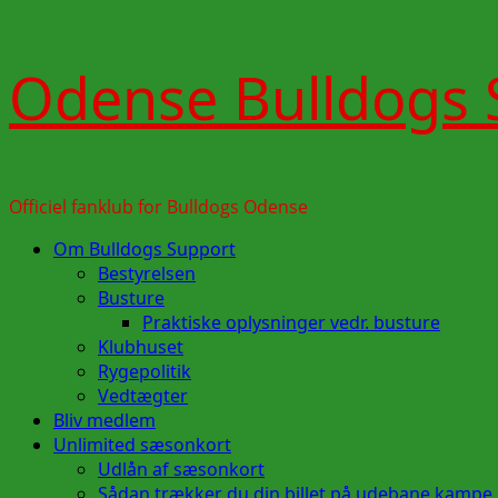
Skip
Odense Bulldogs 
to
content
Officiel fanklub for Bulldogs Odense
Primary
Om Bulldogs Support
Menu
Bestyrelsen
Busture
Praktiske oplysninger vedr. busture
Klubhuset
Rygepolitik
Vedtægter
Bliv medlem
Unlimited sæsonkort
Udlån af sæsonkort
Sådan trækker du din billet på udebane kampe