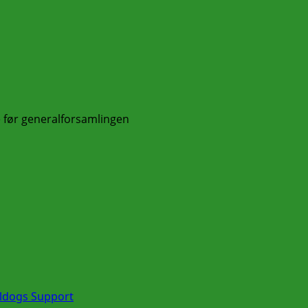
e før generalforsamlingen
lldogs Support