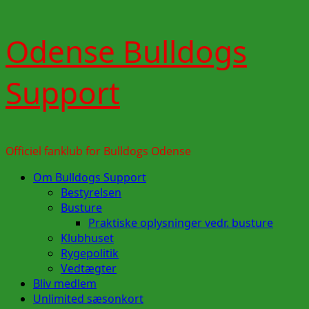
Skip
Odense Bulldogs
to
content
Support
Officiel fanklub for Bulldogs Odense
Primary
Om Bulldogs Support
Menu
Bestyrelsen
Busture
Praktiske oplysninger vedr. busture
Klubhuset
Rygepolitik
Vedtægter
Bliv medlem
Unlimited sæsonkort