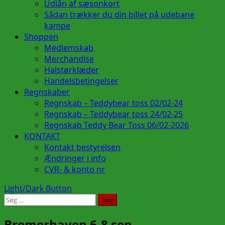
Udlån af sæsonkort
Sådan trækker du din billet på udebane
kampe
Shoppen
Medlemskab
Merchandise
Halstørklæder
Handelsbetingelser
Regnskaber
Regnskab – Teddybear toss 02/02-24
Regnskab – Teddybear toss 24/02-25
Regnskab Teddy Bear Toss 06/02-2026
KONTAKT
Kontakt bestyrelsen
Ændringer i info
CVR- & konto nr
Light/Dark Button
Søg
efter:
Bremerhaven 6-8 sep