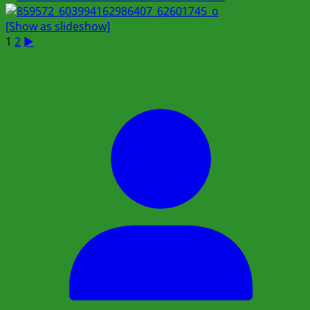
[Show as slideshow]
1
2
►