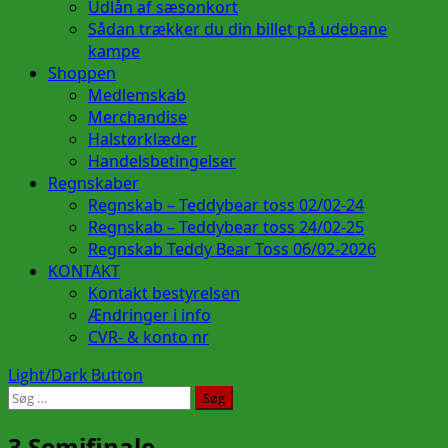
Udlån af sæsonkort
Sådan trækker du din billet på udebane
kampe
Shoppen
Medlemskab
Merchandise
Halstørklæder
Handelsbetingelser
Regnskaber
Regnskab – Teddybear toss 02/02-24
Regnskab – Teddybear toss 24/02-25
Regnskab Teddy Bear Toss 06/02-2026
KONTAKT
Kontakt bestyrelsen
Ændringer i info
CVR- & konto nr
Light/Dark Button
Søg
efter:
3 Semifinale