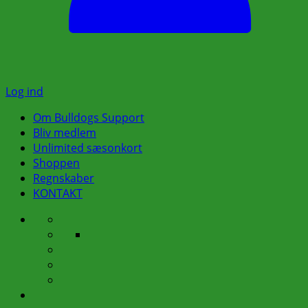
Log ind
Om Bulldogs Support
Bliv medlem
Unlimited sæsonkort
Shoppen
Regnskaber
KONTAKT
Om
Bestyrelsen
Bulldogs
Busture
Praktiske
Support
Klubhuset
oplysninger
Rygepolitik
vedr.
Vedtægter
busture
Bliv