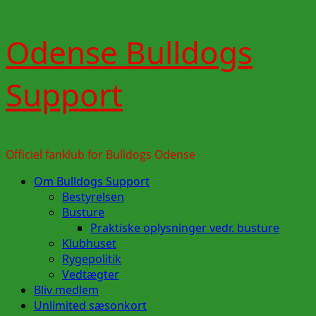
Skip
Odense Bulldogs
to
content
Support
Officiel fanklub for Bulldogs Odense
Primary
Om Bulldogs Support
Menu
Bestyrelsen
Busture
Praktiske oplysninger vedr. busture
Klubhuset
Rygepolitik
Vedtægter
Bliv medlem
Unlimited sæsonkort